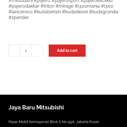
#mitsubishi #pajero #pajerosport #pajeroexceed
#pajerodakkar #triton #mirage #l300mania #l300
#lancerevo #kudabensin #kudadiesel #kudagrandia
#xpander
Add to cart
Housing
L300
quantity
Jaya Baru Mitsubishi
Pasar Mobil Kemayoran Blok S No 95A, Jakarta Pusat.